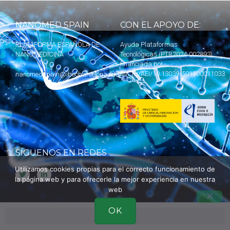
NANOMED SPAIN
CON EL APOYO DE:
PLATAFORMA ESPAÑOLA DE
Ayuda Plataformas
NANOMEDICINA
Tecnológicas (PTR2024-002893)
financiada por
MICIU
/AEI/10.13039/501100011033
nanomedspain@ibecbarcelona.eu
SÍGUENOS EN REDES
Utilizamos cookies propias para el correcto funcionamiento de
la página web y para ofrecerle la mejor experiencia en nuestra
web
OK