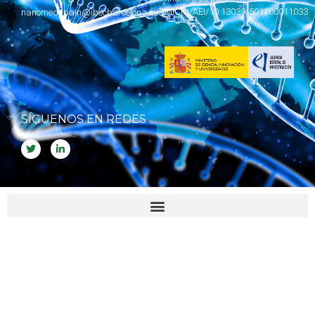
MICIU
/AEI/10.13039/501100011033
nanomedspain@ibecbarcelona.eu
SÍGUENOS EN REDES