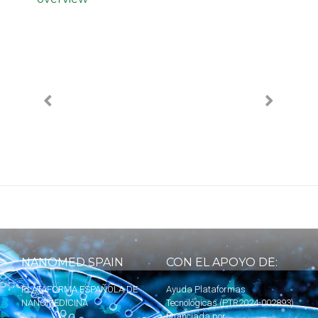
NANOMED SPAIN
CON EL APOYO DE:
PLATAFORMA ESPAÑOLA DE
Ayuda Plataformas
NANOMEDICINA
Tecnológicas (PTR2024-002893)
financiada por