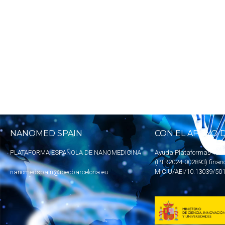
NANOMED SPAIN
CON EL APOYO D
PLATAFORMA ESPAÑOLA DE NANOMEDICINA
Ayuda Plataformas Tecn
(PTR2024-002893) finan
MICIU
/AEI/10.13039/50
nanomedspain@ibecbarcelona.eu