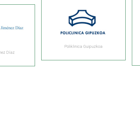
Poliklinica Guipuzkoa
nez Díaz