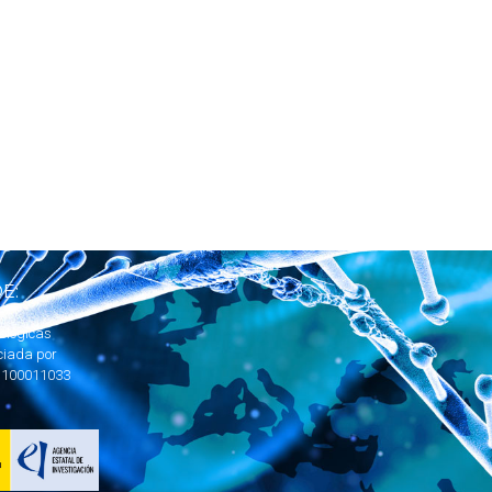
E:
ológicas
ciada por
1100011033