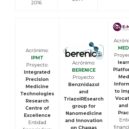
2016
Acrón
MED
Acrónimo:
Proye
IPMT
lear
Acrónimo:
Proyecto:
Platfo
BERENICE
Integrated
Med
Proyecto:
Precision
Infor
Benznidazol
Medicine
to Im
and
Technologies
Vocat
TriazolREsearch
Research
and
group for
Centre of
Prac
Nanomedicine
Excellence
Ent
and Innovation
Entidad
financ
on Chagas