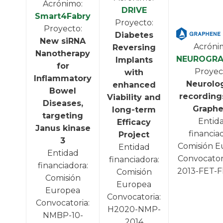
Acrónimo:
DRIVE
Smart4Fabry
Proyecto:
Proyecto:
Diabetes
New siRNA
Acróni
Reversing
Nanotherapy
NEUROGRA
Implants
for
Proyec
with
Inflammatory
Neurolog
enhanced
Bowel
recording
Viability and
Diseases,
Graph
long-term
targeting
Entid
Efficacy
Janus kinase
financia
Project
3
Comisión E
Entidad
Entidad
Convocatori
financiadora:
financiadora:
2013-FET-F
Comisión
Comisión
Europea
Europea
Convocatoria:
Convocatoria:
H2020-NMP-
NMBP-10-
2014