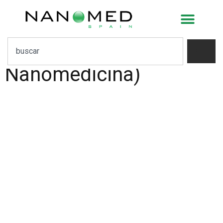
CIBER-BBN
(Bioingeniería,
Biomateriales y
Nanomedicina)