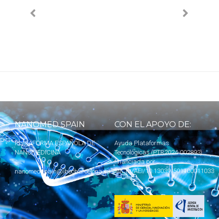
NANOMED SPAIN
CON EL APOYO DE:
PLATAFORMA ESPAÑOLA DE
Ayuda Plataformas
NANOMEDICINA
Tecnológicas (PTR2024-002893)
financiada por
MICIU
/AEI/10.13039/501100011033
nanomedspain@ibecbarcelona.eu