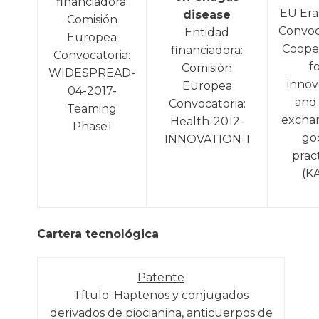
financiadora:
EU Er
disease
Comisión
Convoc
Entidad
Europea
Coope
financiadora:
Convocatoria:
f
Comisión
WIDESPREAD-
innov
Europea
04-2017-
and
Convocatoria:
Teaming
excha
Health-2012-
Phase1
go
INNOVATION-1
prac
(K
Cartera tecnológica
Patente
Título: Haptenos y conjugados
derivados de piocianina, anticuerpos de