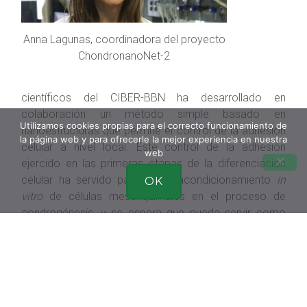
Anna Lagunas, coordinadora del proyecto
ChondronanoNet-2
científicos del CIBER-BBN ha desarrollado en
colaboración un método simple basado en
Utilizamos cookies propias para el correcto funcionamiento de
nanoestructuras que permite el control de la adhesión
la página web y para ofrecerle la mejor experiencia en nuestra
celular a nivel local. Este control de la adhesión
web
ejercido en las primeras etapas de la diferenciación
celular ha servido para el pre-acondicionamiento
in
OK
vitro
de células mesenquimales en el proceso de
condrogénesis, y se espera que pueda servir como
tratamiento de terapia celular para enfermedades
relacionadas con el cartílago como es la osteoartritis
(OA).
El trabajo, publicado en la revista JoVE (
Journal of