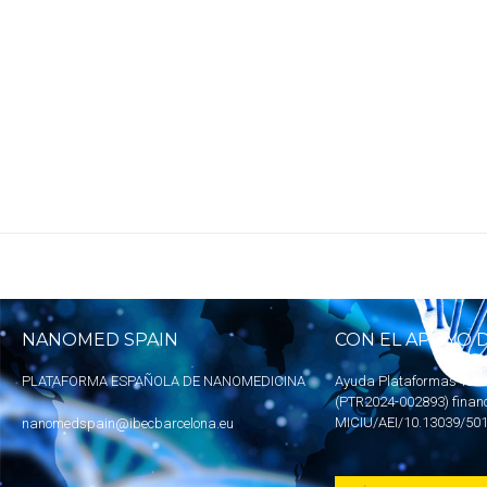
NANOMED SPAIN
CON EL APOYO D
PLATAFORMA ESPAÑOLA DE NANOMEDICINA
Ayuda Plataformas Tecn
(PTR2024-002893) finan
MICIU
/AEI/10.13039/50
nanomedspain@ibecbarcelona.eu