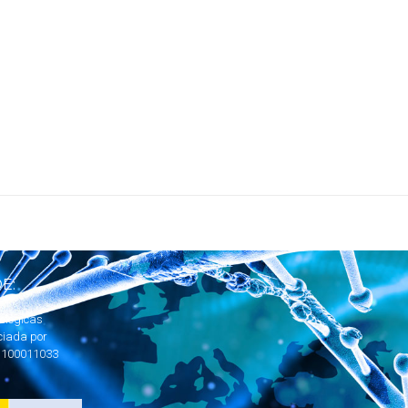
E:
ológicas
ciada por
1100011033