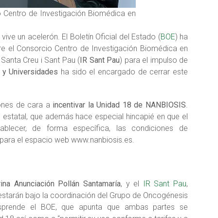
o Centro de Investigación Biomédica en
vive un acelerón. El Boletín Oficial del Estado (
BOE
) ha
re el Consorcio Centro de Investigación Biomédica en
a Santa Creu i Sant Pau (
IR Sant Pau
) para el impulso de
n y Universidades
ha sido el encargado de cerrar este
iones de cara a
incentivar la Unidad 18 de NANBIOSIS
.
 estatal, que además hace especial hincapié en que el
tablecer, de forma específica, las condiciones de
 para el espacio web www.nanbiosis.es.
ina Anunciación Pollán Santamaría
, y el
IR Sant Pau
,
starán bajo la coordinación del Grupo de Oncogénesis
esprende el BOE, que apunta que ambas partes se