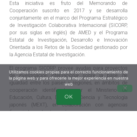
Esta iniciativa es fruto del Memorando de
Cooperación suscrito en 2017 y se desarrolla
conjuntamente en el marco del Programa Estratégico
de Investigación Colaborativa Internacional (SICORP,
por sus siglas en inglés) de AMED y el Programa
Estatal de Investigación, Desarrollo e Innovación
Orientada a los Retos de la Sociedad gestionado por
la Agencia Estatal de Investigación.
El programa SICORP provee ayudas para proyectos
Utilizamos cookies propias para el correcto funcionamiento de
de investigación internacional sobre la base de
la página web y para ofrecerle la mejor experiencia en nuestra
igualdad entre los países y regiones, en ámbitos de
web
cooperación identificados por el Ministerio de
OK
Educación, Cultura, Deportes, Ciencia y Tecnología
japonés (MEXT), en colaboración con agencias
financiadoras de otros países.
El Programa Estatal de I+D+i Orientado a Retos de la
Sociedad otorga ayudas para proyectos de