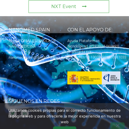
NXT Event
NANOMED SPAIN
CON EL APOYO DE:
PLATAFORMA ESPAÑOLA DE
Ayuda Plataformas
NANOMEDICINA
Tecnológicas (PTR2024-002893)
financiada por
MICIU
/AEI/10.13039/501100011033
nanomedspain@ibecbarcelona.eu
SÍGUENOS EN REDES
Utilizamos cookies propias para el correcto funcionamiento de
la página web y para ofrecerle la mejor experiencia en nuestra
web