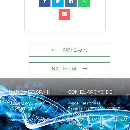
PRV Event
NXT Event
NANOMED SPAIN
CON EL APOYO DE:
PLATAFORMA ESPAÑOLA DE
Ayuda Plataformas
NANOMEDICINA
Tecnológicas (PTR2024-002893)
financiada por
MICIU
/AEI/10.13039/501100011033
nanomedspain@ibecbarcelona.eu