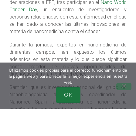
declaraciones a EFE, tras participar en el
Nano World
Cancer Day
, un encuentro de investigadores y
personas relacionadas con esta enfermedad en el que
se han dado a conocer las últimas innovaciones en
materia de nanomedicina contra el cáncer.
Durante la jornada, expertos en nanomedicina de
diferentes campos, han expuesto los últimos
adelantos en esta materia y lo que puede significar
como creador de nuevas oportunidades de
Utilizamos cookies propias para el correcto funcionamiento de
diagnóstico y tratamiento del cáncer.
la página web y para ofrecerle la mejor experiencia en nuestra
web
Samitier, que es investigador principal del grupo de
Nanobioingeniería del IBEC y coordinador de
OK
Nanomed Spain, la plataforma de nanomedicina
española, ha considerado hoy que “debemos buscar
la manera de incrementar la colaboración entre los
investigadores básicos y los clínicos”, para que los
ensayos de los primeros puedan llegar a los pacientes