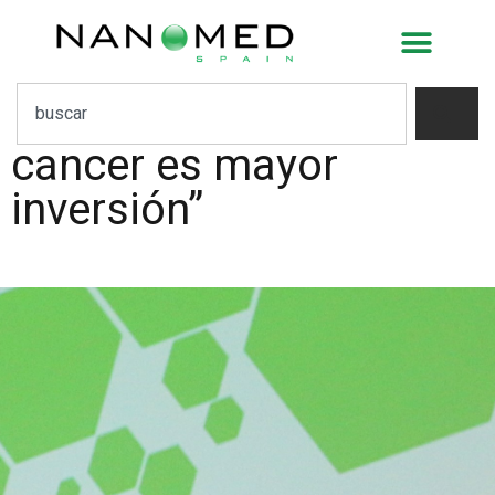
Josep Samitier: “El
mayor reto de
nanomedicina contra
cáncer es mayor
inversión”