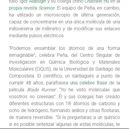
ruso
Igor Alabugin
y su colega chino
Chaowei Hu
en
la
propia revista
Science
. El equipo de Peña, en cambio,
ha utilizado un microscopio de última generación,
capaz de concentrarse en una única molécula de una
millonésima de milímetro y de modificar sus enlaces
mediante pulsos eléctricos.
“Podemos ensamblar los átomos de una forma
inimaginable”, celebra Peña, del Centro Singular de
Investigación en Química Biológica y Materiales
Moleculares (CiQUS), de la Universidad de Santiago de
Compostela. El científico, un santiagués a punto de
cumplir 48 años, parafrasea
una célebre frase
de la
película
Blade Runner
: “Yo he visto moléculas que
vosotros no creeríais”. Él y sus colegas han creado
diferentes estructuras con 18 átomos de carbono y
ocho de hidrógeno, formando anillos y otras florituras,
de manera reversible. “Si le preguntaras a un químico
si es posible sintetizar algunas de estas moléculas, te