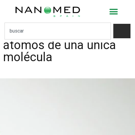
La humanidad logra por
primera vez modificar
los enlaces entre
átomos de una única
molécula