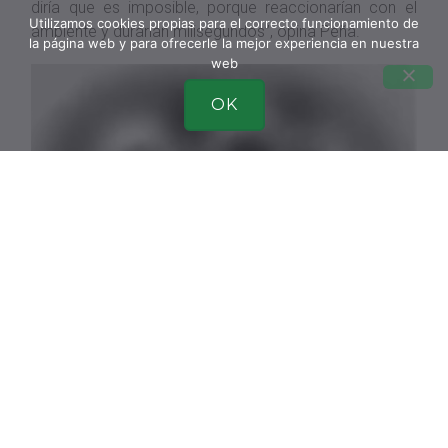
diría que es imposible, porque reaccionarían con el
Utilizamos cookies propias para el correcto funcionamiento de
ambiente y durarían milisegundos”, opina Peña.
la página web y para ofrecerle la mejor experiencia en nuestra
web
OK
Una molécula con 18 átomos de carbono y ocho de hidrógeno,
modificada con un microscopio de IBM en Zúrich.SCIENCE
Los autores han utilizado una versión avanzada del
microscopio de efecto túnel, cuyos inventores —el