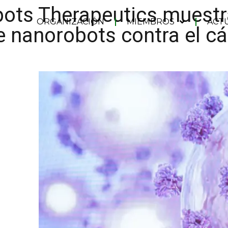
ots Therapeutics muestra
ORGANIZACIÓN
MIEMBROS
ACT
e nanorobots contra el c