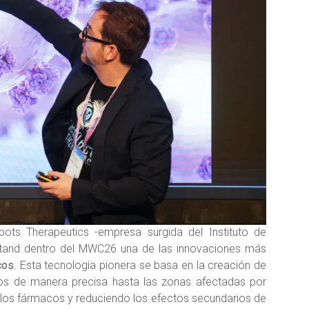
ots Therapeutics -empresa surgida del Instituto de
estand dentro del MWC26 una de las innovaciones más
cos
. Esta tecnología pionera se basa en la creación de
os de manera precisa hasta las zonas afectadas por
 los fármacos y reduciendo los efectos secundarios de