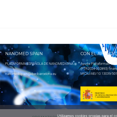
NANOMED SPAIN
CON EL APOYO D
PLATAFORMA ESPAÑOLA DE NANOMEDICINA
Ayuda Plataformas Tecn
(PTR2024-002893) finan
MICIU
/AEI/10.13039/50
nanomedspain@ibecbarcelona.eu
Utilizamos cookies propias para el 