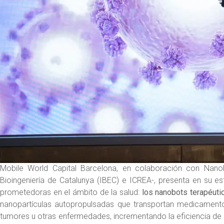
Mobile World Capital Barcelona, en colaboración con Nanob
Bioingeniería de Catalunya (IBEC) e ICREA-, presenta en su 
prometedoras en el ámbito de la salud:
los nanobots terapéuti
nanopartículas autopropulsadas que transportan medicament
tumores u otras enfermedades, incrementando la eficiencia de