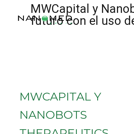
MWCapital y Nanob
futuro con el uso d
MWCAPITAL Y
NANOBOTS
THERAPEUTICS