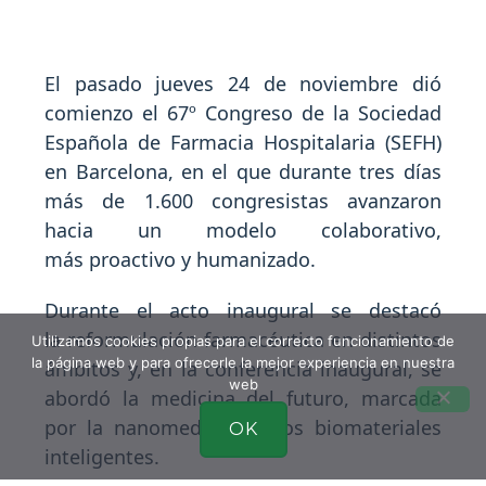
El pasado jueves 24 de noviembre dió
comienzo el 67º Congreso de la Sociedad
Española de Farmacia Hospitalaria (
SEFH
)
en
Barcelona
, en el que durante tres días
más de
1.600 congresistas
avanzaron
hacia un
modelo colaborativo
,
más
proactivo
y
humanizado
.
Durante el acto inaugural se destacó
la
reformulación farmacéutica
en distintos
Utilizamos cookies propias para el correcto funcionamiento de
la página web y para ofrecerle la mejor experiencia en nuestra
ámbitos y, en la conferencia inaugural, se
web
abordó la
medicina del futuro
, marcada
por la
nanomedicina
y los
biomateriales
OK
inteligentes
.