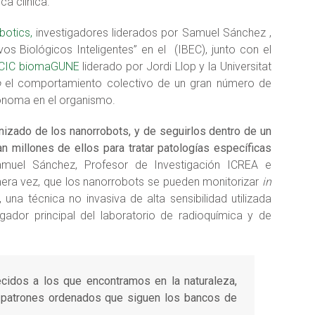
ca clínica.
botics,
investigadores liderados por Samuel Sánchez ,
s Biológicos Inteligentes” en el (IBEC), junto con el
CIC biomaGUNE
liderado por Jordi Llop y la Universitat
o
el comportamiento colectivo de un gran número de
ónoma en el organismo.
nizado de los nanorrobots, y de seguirlos dentro de un
n millones de ellos para tratar patologías específicas
amuel Sánchez, Profesor de Investigación ICREA e
ra vez, que los nanorrobots se pueden monitorizar
in
na técnica no invasiva de alta sensibilidad utilizada
tigador principal del laboratorio de radioquímica y de
cidos a los que encontramos en la naturaleza,
s patrones ordenados que siguen los bancos de