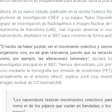
estos nanorrobots es indispensable para avanzar hacia la prácti
Ahora, en un
nuevo estudio publicado en la revista Science Ro
profesor de Investigación ICREA y su equipo “Nano Dispositivo
grupo de Investigación de Radioquímica e Imagen Nuclear de
Autònoma de Barcelona (UAB) , han logrado observar
in viv
nanorrobots, diseñados en el IBEC para moverse de forma aut
“El hecho de haber podido ver el movimiento colectivo y sincro
organismo vivo, es de gran relevancia, puesto que se necesita
como, por ejemplo, las alteraciones tumorales”,
declara S
investigador principal en el IBEC
.
“Hemos demostrado, por prime
vivo
mediante la tomografía por emisión de positrones (PET), u
actualmente en el entorno clínico”, explica Jordi Llop, inves
imagen nuclear de CIC biomaGUNE.
“Los nanorrobots realizan movimientos colectivos pare
como el de los pájaros que vuelan en bandadas, o lo
peces”