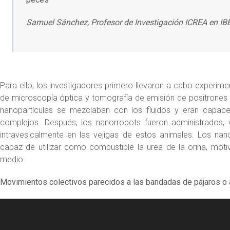
Samuel Sánchez, Profesor de Investigación ICREA en IBEC
Para ello, los investigadores primero llevaron a cabo experim
de microscopía óptica y tomografía de emisión de positrones
nanopartículas se mezclaban con los fluidos y eran capace
complejos. Después, los nanorrobots fueron administrados, ví
intravesicalmente en las vejigas de estos animales. Los nan
capaz de utilizar como combustible la urea de la orina, moti
medio.
Movimientos colectivos parecidos a las bandadas de pájaros o
Video
Player