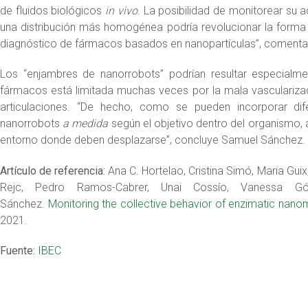
de fluidos biológicos
in vivo
. La posibilidad de monitorear su 
una distribución más homogénea podría revolucionar la forma
diagnóstico de fármacos basados en nanopartículas”, comenta T
Los “enjambres de nanorrobots” podrían resultar especialme
fármacos está limitada muchas veces por la mala vascularizació
articulaciones. “De hecho, como se pueden incorporar dif
nanorrobots
a medida
según el objetivo dentro del organismo, 
entorno donde deben desplazarse”, concluye Samuel Sánchez.
Artículo de referencia:
Ana C. Hortelao, Cristina Simó, Maria Guix,
Rejc, Pedro Ramos-Cabrer, Unai Cossío, Vanessa Góm
Sánchez.
Monitoring the collective behavior of enzimatic nanom
2021.
Fuente:
IBEC