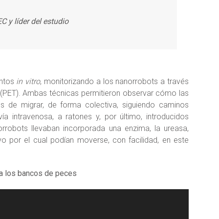
 y líder del estudio
entos
in vitro
, monitorizando a los nanorrobots a través
 (PET). Ambas técnicas permitieron observar cómo las
s de migrar, de forma colectiva, siguiendo caminos
a intravenosa, a ratones y, por último, introducidos
orrobots llevaban incorporada una enzima, la ureasa,
vo por el cual podían moverse, con facilidad, en este
 a los bancos de peces