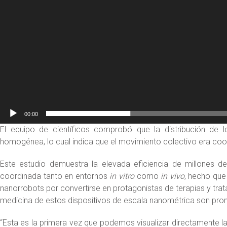
00:00
El equipo de científicos comprobó que la distribución de l
homogénea, lo cual indica que el movimiento colectivo era coor
Este estudio demuestra la elevada eficiencia de millones 
coordinada tanto en entornos
in vitro
como
in vivo
, hecho que
nanorrobots por convertirse en protagonistas de terapias y trat
medicina de estos dispositivos de escala nanométrica son pr
“Esta es la primera vez que podemos visualizar directamente l