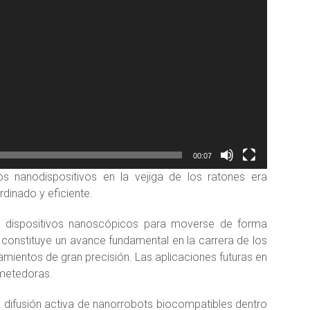
00:07
os nanodispositivos en la vejiga de los ratones era
dinado y eficiente.
de dispositivos nanoscópicos para moverse de forma
 constituye un avance fundamental en la carrera de los
amientos de gran precisión. Las aplicaciones futuras en
ometedoras.
a difusión activa de nanorrobots biocompatibles dentro