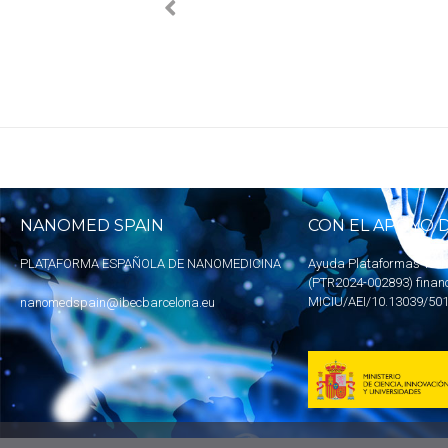
NANOMED SPAIN
CON EL APOYO D
PLATAFORMA ESPAÑOLA DE NANOMEDICINA
Ayuda Plataformas Tecn
(PTR2024-002893) finan
MICIU
/AEI/10.13039/50
nanomedspain@ibecbarcelona.eu