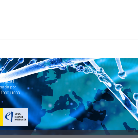
E:
ológicas
ciada por
1100011033