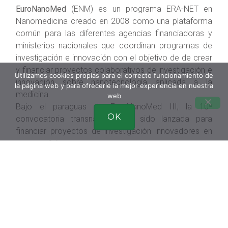
EuroNanoMed
(ENM) es un programa ERA-NET en
Nanomedicina creado en 2008 como una plataforma
común para las diferentes agencias financiadoras y
ministerios nacionales que coordinan programas de
investigación e innovación con el objetivo de de crear
y financiar proyectos colaborativos de investigación e
Utilizamos cookies propias para el correcto funcionamiento de
innovación sobre nanotecnología aplicada a la
la página web y para ofrecerle la mejor experiencia en nuestra
medicina.
web
Bajo el paraguas de EuroNanoMed III, la 10ª
OK
convocatoria transnacional ha sido lanzada para
financiar proyectos de investigación innovadores en
nanomedicina.
Las propuestas de proyecto deben incluir
investigación multidisciplinar y transnacional y cubrir al
menos una de las siguientes temáticas: Medicina
Regenerativa, Diagnóstico o Sistemas de libertación
dirigida.