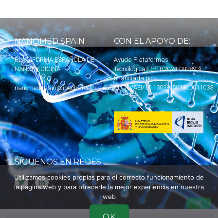
NANOMED SPAIN
CON EL APOYO DE:
PLATAFORMA ESPAÑOLA DE
Ayuda Plataformas
NANOMEDICINA
Tecnológicas (PTR2024-002893)
financiada por
MICIU
/AEI/10.13039/501100011033
nanomedspain@ibecbarcelona.eu
SÍGUENOS EN REDES
Utilizamos cookies propias para el correcto funcionamiento de
la página web y para ofrecerle la mejor experiencia en nuestra
web
OK