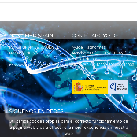
NANOMED SPAIN
CON EL APOYO DE:
PLATAFORMA ESPAÑOLA DE
Ayuda Plataformas
NANOMEDICINA
Tecnológicas (PTR2024-002893)
financiada por
MICIU
/AEI/10.13039/501100011033
nanomedspain@ibecbarcelona.eu
SÍGUENOS EN REDES
Utilizamos cookies propias para el correcto funcionamiento de
la página web y para ofrecerle la mejor experiencia en nuestra
web