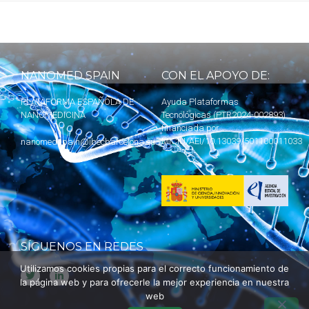
NANOMED SPAIN
CON EL APOYO DE:
PLATAFORMA ESPAÑOLA DE
Ayuda Plataformas
NANOMEDICINA
Tecnológicas (PTR2024-002893)
financiada por
MICIU
/AEI/10.13039/501100011033
nanomedspain@ibecbarcelona.eu
SÍGUENOS EN REDES
Utilizamos cookies propias para el correcto funcionamiento de
la página web y para ofrecerle la mejor experiencia en nuestra
web