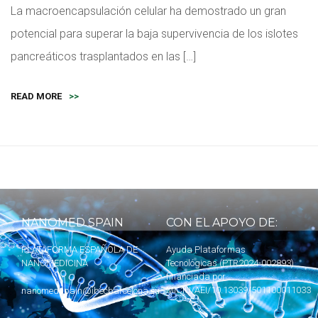
La macroencapsulación celular ha demostrado un gran
potencial para superar la baja supervivencia de los islotes
pancreáticos trasplantados en las […]
READ MORE
>>
NANOMED SPAIN
CON EL APOYO DE:
PLATAFORMA ESPAÑOLA DE
Ayuda Plataformas
NANOMEDICINA
Tecnológicas (PTR2024-002893)
financiada por
MICIU
/AEI/10.13039/501100011033
nanomedspain@ibecbarcelona.eu