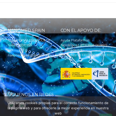
NANOMED SPAIN
CON EL APOYO DE:
PLATAFORMA ESPAÑOLA DE
Ayuda Plataformas
NANOMEDICINA
Tecnológicas (PTR2024-002893)
financiada por
MICIU
/AEI/10.13039/501100011033
nanomedspain@ibecbarcelona.eu
SÍGUENOS EN REDES
Utilizamos cookies propias para el correcto funcionamiento de
la página web y para ofrecerle la mejor experiencia en nuestra
web