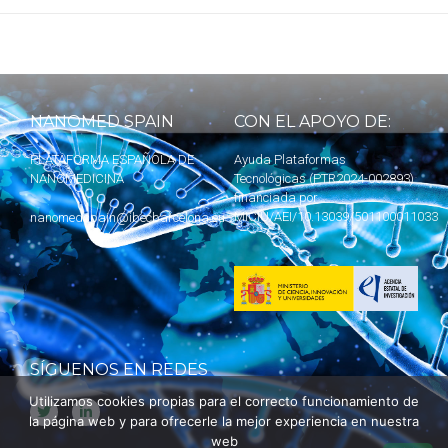
NANOMED SPAIN
CON EL APOYO DE:
PLATAFORMA ESPAÑOLA DE
Ayuda Plataformas
NANOMEDICINA
Tecnológicas (PTR2024-002893)
financiada por
MICIU
/AEI/10.13039/501100011033
nanomedspain@ibecbarcelona.eu
SÍGUENOS EN REDES
Utilizamos cookies propias para el correcto funcionamiento de
la página web y para ofrecerle la mejor experiencia en nuestra
web