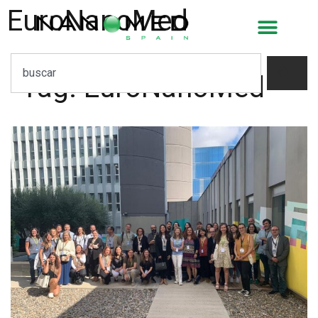
EuroNanoMed
Tag:
EuroNanoMed