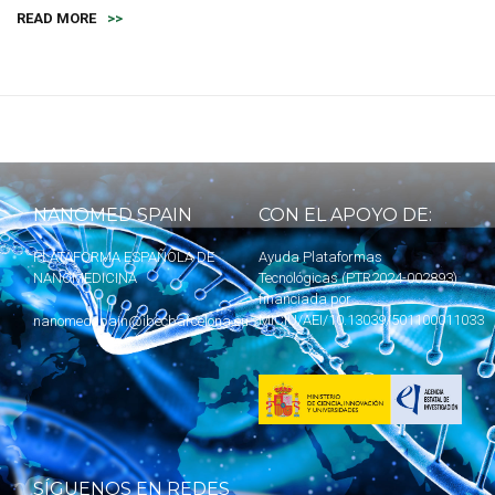
READ MORE
>>
NANOMED SPAIN
CON EL APOYO DE:
PLATAFORMA ESPAÑOLA DE
Ayuda Plataformas
NANOMEDICINA
Tecnológicas (PTR2024-002893)
financiada por
MICIU
/AEI/10.13039/501100011033
nanomedspain@ibecbarcelona.eu
SÍGUENOS EN REDES