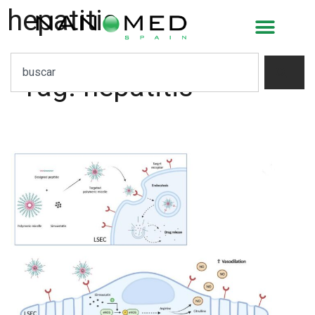
hepatitis
Tag:
hepatitis