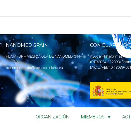
NANOMED SPAIN
CON EL APOYO D
PLATAFORMA ESPAÑOLA DE NANOMEDICINA
Ayuda Plataformas Tecn
(PTR2024-002893) finan
MICIU
/AEI/10.13039/50
nanomedspain@ibecbarcelona.eu
ORGANIZACIÓN
MIEMBROS
ACT