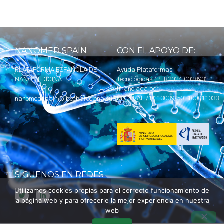
NANOMED SPAIN
CON EL APOYO DE:
PLATAFORMA ESPAÑOLA DE
Ayuda Plataformas
NANOMEDICINA
Tecnológicas (PTR2024-002893)
financiada por
MICIU
/AEI/10.13039/501100011033
nanomedspain@ibecbarcelona.eu
SÍGUENOS EN REDES
Utilizamos cookies propias para el correcto funcionamiento de
la página web y para ofrecerle la mejor experiencia en nuestra
web