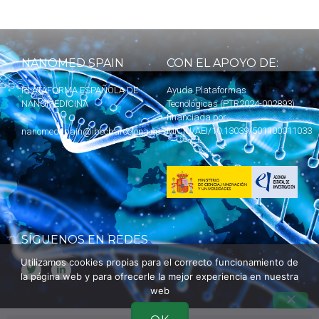
NANOMED SPAIN
CON EL APOYO DE:
PLATAFORMA ESPAÑOLA DE
Ayuda Plataformas
NANOMEDICINA
Tecnológicas (PTR2024-002893)
financiada por
MICIU
/AEI/10.13039/501100011033
nanomedspain@ibecbarcelona.eu
SÍGUENOS EN REDES
Utilizamos cookies propias para el correcto funcionamiento de
la página web y para ofrecerle la mejor experiencia en nuestra
web