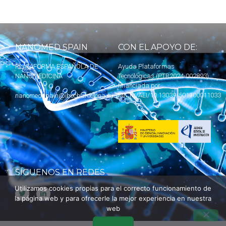
NANOMED SPAIN
CON EL APOYO DE:
PLATAFORMA ESPAÑOLA DE
Ayuda Plataformas
NANOMEDICINA
Tecnológicas (PTR2024-002893)
financiada por
MICIU
/AEI/10.13039/501100011033
nanomedspain@ibecbarcelona.eu
SÍGUENOS EN REDES
Utilizamos cookies propias para el correcto funcionamiento de
la página web y para ofrecerle la mejor experiencia en nuestra
web