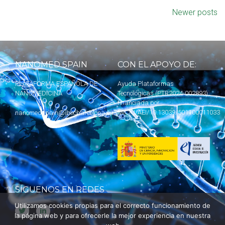
Newer posts
NANOMED SPAIN
CON EL APOYO DE:
PLATAFORMA ESPAÑOLA DE
Ayuda Plataformas
NANOMEDICINA
Tecnológicas (PTR2024-002893)
financiada por
MICIU
/AEI/10.13039/501100011033
nanomedspain@ibecbarcelona.eu
SÍGUENOS EN REDES
Utilizamos cookies propias para el correcto funcionamiento de
la página web y para ofrecerle la mejor experiencia en nuestra