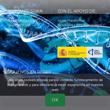
NANOMED SPAIN
CON EL APOYO DE:
PLATAFORMA ESPAÑOLA DE
Ayuda Plataformas
NANOMEDICINA
Tecnológicas (PTR2024-002893)
financiada por
MICIU
/AEI/10.13039/501100011033
nanomedspain@ibecbarcelona.eu
SÍGUENOS EN REDES
Utilizamos cookies propias para el correcto funcionamiento de
la página web y para ofrecerle la mejor experiencia en nuestra
web
OK