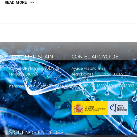
READ MORE
>>
NANOMED SPAIN
CON EL APOYO DE:
PLATAFORMA ESPAÑOLA DE
Ayuda Plataformas
NANOMEDICINA
Tecnológicas (PTR2024-002893)
financiada por
MICIU
/AEI/10.13039/501100011033
nanomedspain@ibecbarcelona.eu
SÍGUENOS EN REDES