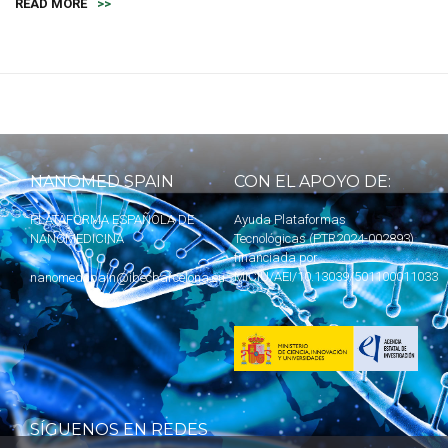
READ MORE
>>
NANOMED SPAIN
CON EL APOYO DE:
PLATAFORMA ESPAÑOLA DE
Ayuda Plataformas
NANOMEDICINA
Tecnológicas (PTR2024-002893)
financiada por
MICIU
/AEI/10.13039/501100011033
nanomedspain@ibecbarcelona.eu
SÍGUENOS EN REDES