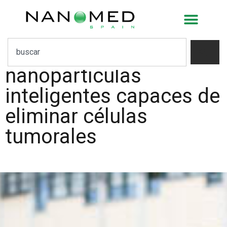
Un equipo de la UPV
lidera el desarrollo en
fase preclínica de unas
nanopartículas
inteligentes capaces de
eliminar células
tumorales