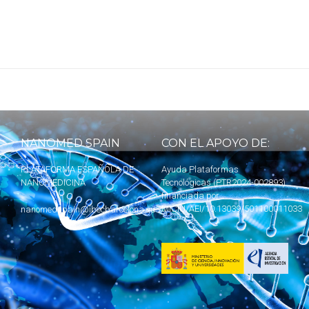
NANOMED SPAIN
CON EL APOYO DE:
PLATAFORMA ESPAÑOLA DE
Ayuda Plataformas
NANOMEDICINA
Tecnológicas (PTR2024-002893)
financiada por
MICIU
/AEI/10.13039/501100011033
nanomedspain@ibecbarcelona.eu