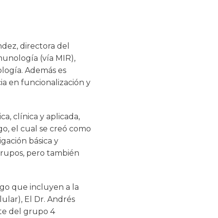
ndez, directora del
munología (vía MIR),
ología. Además es
ia en funcionalización y
, clínica y aplicada,
o, el cual se creó como
gación básica y
 grupos, pero también
igo que incluyen a la
ular), El Dr. Andrés
rte del grupo 4