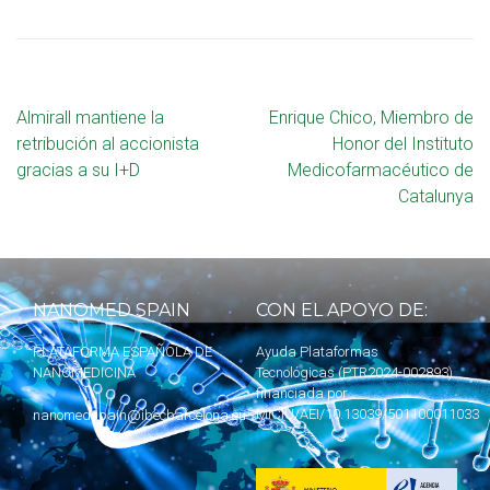
Almirall mantiene la
Enrique Chico, Miembro de
retribución al accionista
Honor del Instituto
gracias a su I+D
Medicofarmacéutico de
Catalunya
NANOMED SPAIN
CON EL APOYO DE:
PLATAFORMA ESPAÑOLA DE
Ayuda Plataformas
NANOMEDICINA
Tecnológicas (PTR2024-002893)
financiada por
MICIU
/AEI/10.13039/501100011033
nanomedspain@ibecbarcelona.eu