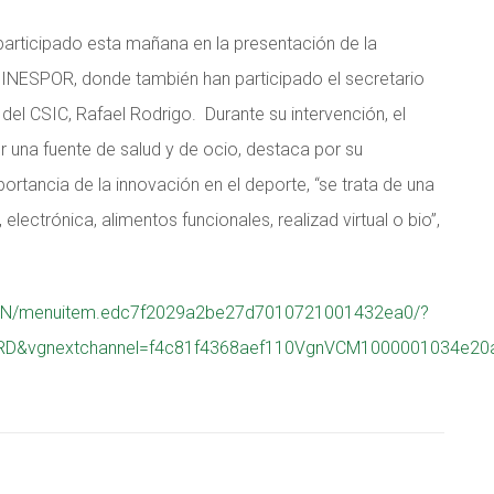
participado esta mañana en la presentación de la
, INESPOR, donde también han participado el secretario
del CSIC, Rafael Rodrigo. Durante su intervención, el
 una fuente de salud y de ocio, destaca por su
rtancia de la innovación en el deporte, “se trata de una
lectrónica, alimentos funcionales, realizad virtual o bio”,
MICINN/menuitem.edc7f2029a2be27d7010721001432ea0/?
D&vgnextchannel=f4c81f4368aef110VgnVCM1000001034e2