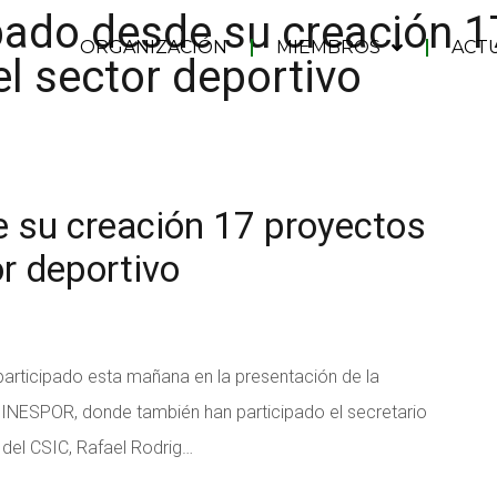
ado desde su creación 1
ORGANIZACIÓN
MIEMBROS
ACT
el sector deportivo
 su creación 17 proyectos
or deportivo
participado esta mañana en la presentación de la
, INESPOR, donde también han participado el secretario
 del CSIC, Rafael Rodrig…