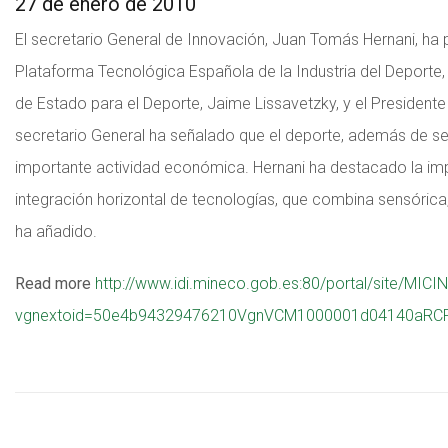
27 de enero de 2010
El secretario General de Innovación, Juan Tomás Hernani, ha 
Plataforma Tecnológica Española de la Industria del Deporte
de Estado para el Deporte, Jaime Lissavetzky, y el Presidente 
secretario General ha señalado que el deporte, además de ser
importante actividad económica. Hernani ha destacado la impo
integración horizontal de tecnologías, que combina sensórica, e
ha añadido.
Read more
http://www.idi.mineco.gob.es:80/portal/site/
vgnextoid=50e4b94329476210VgnVCM1000001d04140aRCR