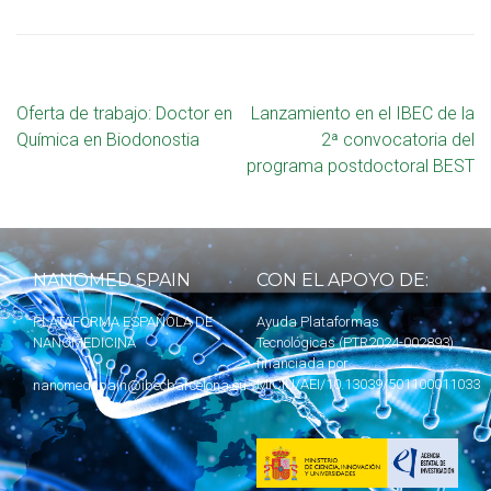
Oferta de trabajo: Doctor en
Lanzamiento en el IBEC de la
Química en Biodonostia
2ª convocatoria del
programa postdoctoral BEST
NANOMED SPAIN
CON EL APOYO DE:
PLATAFORMA ESPAÑOLA DE
Ayuda Plataformas
NANOMEDICINA
Tecnológicas (PTR2024-002893)
financiada por
MICIU
/AEI/10.13039/501100011033
nanomedspain@ibecbarcelona.eu