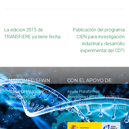
La edicion 2015 de
Publicación del programa
TRANSFIERE ya tiene fecha
CIEN para investigación
industrial y desarrollo
experimental del CDTI
NANOMED SPAIN
CON EL APOYO DE:
PLATAFORMA ESPAÑOLA DE
Ayuda Plataformas
NANOMEDICINA
Tecnológicas (PTR2024-002893)
financiada por
MICIU
/AEI/10.13039/501100011033
nanomedspain@ibecbarcelona.eu