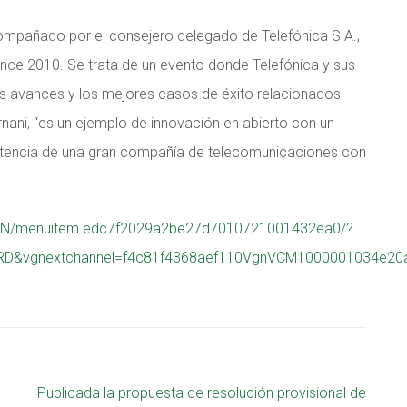
ompañado por el consejero delegado de Telefónica S.A.,
nce 2010. Se trata de un evento donde Telefónica y sus
os avances y los mejores casos de éxito relacionados
ani, “es un ejemplo de innovación en abierto con un
tencia de una gran compañía de telecomunicaciones con
MICINN/menuitem.edc7f2029a2be27d7010721001432ea0/?
D&vgnextchannel=f4c81f4368aef110VgnVCM1000001034e2
Publicada la propuesta de resolución provisional de