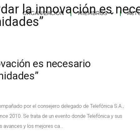
dar la innovación es nec
ORGANIZACIÓN
MIEMBROS
ACT
nidades”
ovación es necesario
unidades”
ompañado por el consejero delegado de Telefónica S.A.,
nce 2010. Se trata de un evento donde Telefónica y sus
os avances y los mejores ca…