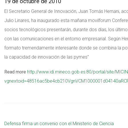
19 de octubre de 2010
El Secretario General de Innovación, Juan Tomás Hernani, ac
Julio Linares, ha inaugurado esta mañana movilforum Confere
socios tecnológicos presentarán, durante dos días, los últim
con las comunicaciones en el entorno empresarial. Según Hern
formato tremendamente interesante donde se combina la po
la capacidad de innovación de las pymes”
Read more
http://www.idi.mineco.gob.es:80/portal/site/
vgnextoid=48516ac5be4cb210VgnVCM1000001d04140aRCR
Defensa firma un convenio con el Ministerio de Ciencia