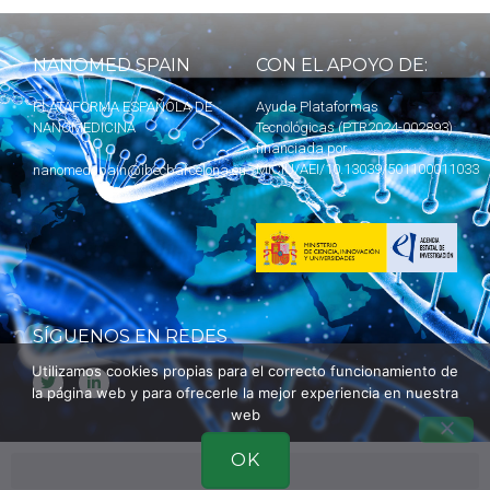
NANOMED SPAIN
CON EL APOYO DE:
PLATAFORMA ESPAÑOLA DE
Ayuda Plataformas
NANOMEDICINA
Tecnológicas (PTR2024-002893)
financiada por
MICIU
/AEI/10.13039/501100011033
nanomedspain@ibecbarcelona.eu
SÍGUENOS EN REDES
Utilizamos cookies propias para el correcto funcionamiento de
la página web y para ofrecerle la mejor experiencia en nuestra
web
OK