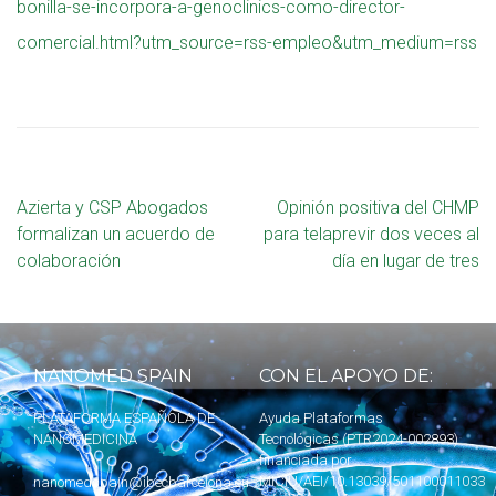
bonilla-se-incorpora-a-genoclinics-como-director-
comercial.html?utm_source=rss-empleo&utm_medium=rss
Azierta y CSP Abogados
Opinión positiva del CHMP
formalizan un acuerdo de
para telaprevir dos veces al
colaboración
día en lugar de tres
NANOMED SPAIN
CON EL APOYO DE:
PLATAFORMA ESPAÑOLA DE
Ayuda Plataformas
NANOMEDICINA
Tecnológicas (PTR2024-002893)
financiada por
MICIU
/AEI/10.13039/501100011033
nanomedspain@ibecbarcelona.eu