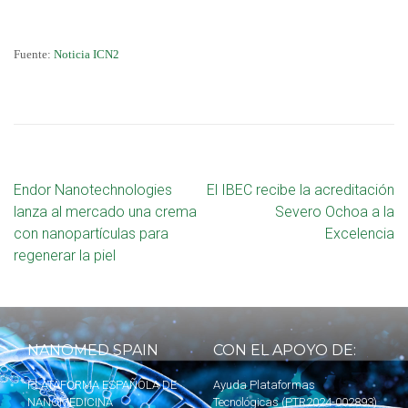
Fuente:
Noticia ICN2
Endor Nanotechnologies
El IBEC recibe la acreditación
lanza al mercado una crema
Severo Ochoa a la
con nanopartículas para
Excelencia
regenerar la piel
NANOMED SPAIN
CON EL APOYO DE:
PLATAFORMA ESPAÑOLA DE
Ayuda Plataformas
NANOMEDICINA
Tecnológicas (PTR2024-002893)