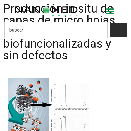
Producción in situ de
capas de micro hojas
de grafeno
biofuncionalizadas y
sin defectos