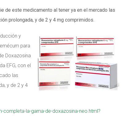
ie de este medicamento al tener ya en el mercado las
ión prolongada, y de 2 y 4 mg comprimidos.
oducción y
ademécum para
o de Doxazosina
da EFG, con el
rcado las
a, y de 2 y 4
rm-completa-la-gama-de-doxazosina-neo.html?