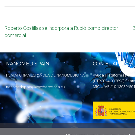
Roberto Costillas se incorpora a Rubió como director
B
comercial
NANOMED SPAIN
CON EL APOYO D
PLATAFORMA ESPAÑOLA DE NANOMEDICINA
Ayuda Plataformas Tecn
(PTR2024-002893) finan
MICIU
/AEI/10.13039/50
nanomedspain@ibecbarcelona.eu