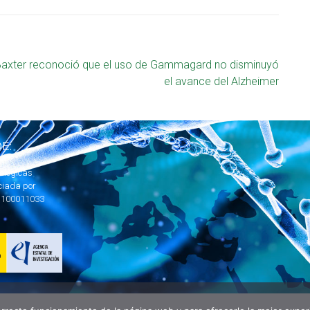
axter reconoció que el uso de Gammagard no disminuyó
el avance del Alzheimer
E:
ológicas
ciada por
1100011033