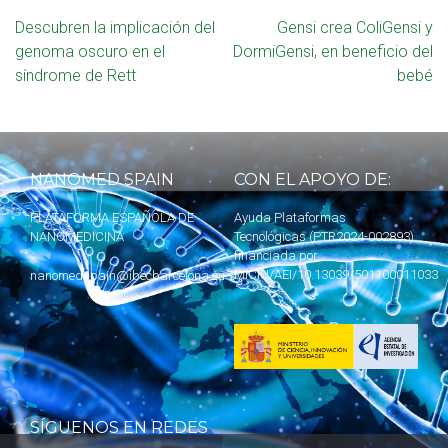
Descubren la implicación del
Gensi crea ColiGensi y
genoma oscuro en el
DormiGensi, en beneficio del
síndrome de Rett
bebé
NANOMED SPAIN
CON EL APOYO DE:
PLATAFORMA ESPAÑOLA DE
Ayuda Plataformas
NANOMEDICINA
Tecnológicas (PTR2024-002893)
financiada por
MICIU
/AEI/10.13039/501100011033
nanomedspain@ibecbarcelona.eu
SÍGUENOS EN REDES