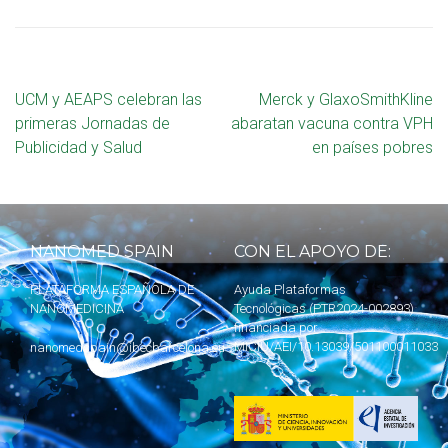
UCM y AEAPS celebran las
Merck y GlaxoSmithKline
primeras Jornadas de
abaratan vacuna contra VPH
Publicidad y Salud
en países pobres
NANOMED SPAIN
CON EL APOYO DE:
PLATAFORMA ESPAÑOLA DE
Ayuda Plataformas
NANOMEDICINA
Tecnológicas (PTR2024-002893)
financiada por
MICIU
/AEI/10.13039/501100011033
nanomedspain@ibecbarcelona.eu