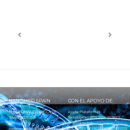
NANOMED SPAIN
CON EL APOYO DE:
PLATAFORMA ESPAÑOLA DE
Ayuda Plataformas
NANOMEDICINA
Tecnológicas (PTR2024-002893)
financiada por
MICIU
/AEI/10.13039/501100011033
nanomedspain@ibecbarcelona.eu