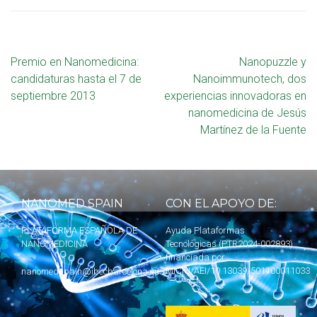
Premio en Nanomedicina:
Nanopuzzle y
candidaturas hasta el 7 de
Nanoimmunotech, dos
septiembre 2013
experiencias innovadoras en
nanomedicina de Jesús
Martínez de la Fuente
NANOMED SPAIN
CON EL APOYO DE:
PLATAFORMA ESPAÑOLA DE
Ayuda Plataformas
NANOMEDICINA
Tecnológicas (PTR2024-002893)
financiada por
MICIU
/AEI/10.13039/501100011033
nanomedspain@ibecbarcelona.eu