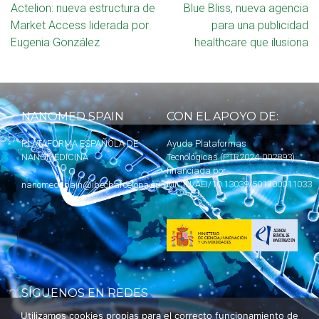
Actelion: nueva estructura de
Blue Bliss, nueva agencia
Market Access liderada por
para una publicidad
Eugenia González
healthcare que ilusiona
NANOMED SPAIN
CON EL APOYO DE:
PLATAFORMA ESPAÑOLA DE
Ayuda Plataformas
NANOMEDICINA
Tecnológicas (PTR2024-002893)
financiada por
MICIU
/AEI/10.13039/501100011033
nanomedspain@ibecbarcelona.eu
SÍGUENOS EN REDES
Utilizamos cookies propias para el correcto funcionamiento de