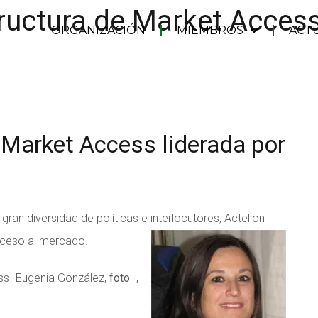
tructura de Market Access
ORGANIZACIÓN
MIEMBROS
ACT
 Market Access liderada por
an diversidad de políticas e interlocutores, Actelion
acceso al mercado.
ess -Eugenia González,
foto
-,