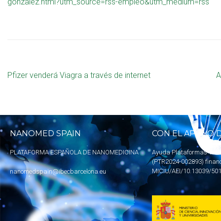
gonzalez.html?utm_source=rss-empleo&utm_medium=rss
Pfizer venderá Viagra a través de internet
A
NANOMED SPAIN
CON EL APOYO D
PLATAFORMA ESPAÑOLA DE NANOMEDICINA
Ayuda Plataformas Tecn
(PTR2024-002893) finan
MICIU
/AEI/10.13039/50
nanomedspain@ibecbarcelona.eu