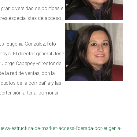
ran diversidad de políticas e
 tres especialistas de acceso
ess -Eugenia González,
foto
-,
ayo. El director general José
 y Jorge Capapey -director de
e la red de ventas, con la
oductos de la compañía y las
ertensión arterial pulmonar.
ueva-estructura-de-market-access-liderada-por-eugenia-