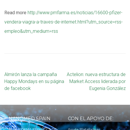
Read more
http://www.pmfarma.es/noticias/16600-pfizer-
vendera-viagra-a-traves-de-internet.html?utm_source=rss-
empleo&utm_medium=rss
Almirón lanza la campaña
Actelion: nueva estructura de
Happy Mondays en su página
Market Access liderada por
de facebook
Eugenia González
NANOMED SPAIN
CON EL APOYO DE:
PLATAFORMA ESPAÑOLA DE
Ayuda Plataformas